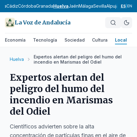
ería
Cádiz
Córdoba
Granada
Huelva
Jaén
Málaga
Sevilla
Alpujarra Alme
ES
|
EN
La Voz de Andalucía
Economía
Tecnología
Sociedad
Cultura
Local
D
Expertos alertan del peligro del humo del
Huelva
incendio en Marismas del Odiel
Expertos alertan del
peligro del humo del
incendio en Marismas
del Odiel
Científicos advierten sobre la alta
concentración de partículas finas en el aire de