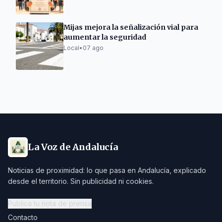
Mijas mejora la señalización vial para
aumentar la seguridad
Local
•
07 ago
La Voz de Andalucía
Noticias de proximidad: lo que pasa en Andalucía, explicado
desde el territorio. Sin publicidad ni cookies.
Publica tu nota de prensa
Contacto