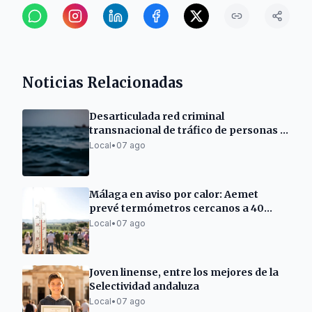
Noticias Relacionadas
Desarticulada red criminal
transnacional de tráfico de personas y
drogas en el Mediterráneo
Local
•
07 ago
Málaga en aviso por calor: Aemet
prevé termómetros cercanos a 40
grados
Local
•
07 ago
Joven linense, entre los mejores de la
Selectividad andaluza
Local
•
07 ago