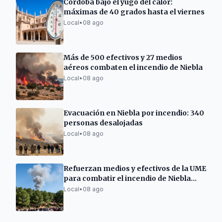
Córdoba bajo el yugo del calor:
máximas de 40 grados hasta el viernes
Local
•
08 ago
Más de 500 efectivos y 27 medios
aéreos combaten el incendio de Niebla
Local
•
08 ago
Evacuación en Niebla por incendio: 340
personas desalojadas
Local
•
08 ago
Refuerzan medios y efectivos de la UME
para combatir el incendio de Niebla
(Huelva)
Local
•
08 ago