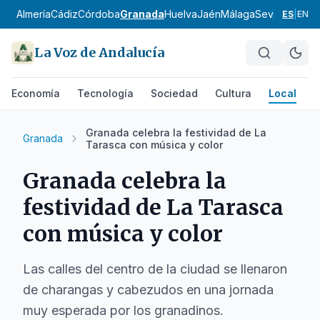
Almería
Cádiz
Córdoba
Granada
Huelva
Jaén
Málaga
Sevilla
Alpujar
ES
|
EN
La Voz de Andalucía
Economía
Tecnología
Sociedad
Cultura
Local
D
Granada celebra la festividad de La
Granada
Tarasca con música y color
Granada celebra la
festividad de La Tarasca
con música y color
Las calles del centro de la ciudad se llenaron
de charangas y cabezudos en una jornada
muy esperada por los granadinos.