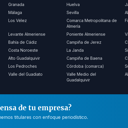
Granada
Huelva
J
Málaga
Sevilla
A
Los Vélez
Comarca Metropolitana de
F
Almería
Levante Almeriense
Poniente Almeriense
V
Bahía de Cádiz
Campiña de Jerez
C
Costa Noroeste
La Janda
S
Alto Guadalquivir
Campiña de Baena
C
Los Pedroches
Córdoba (comarca)
S
Valle del Guadiato
Valle Medio del
A
Guadalquivir
rensa de tu empresa?
mos titulares con enfoque periodístico.