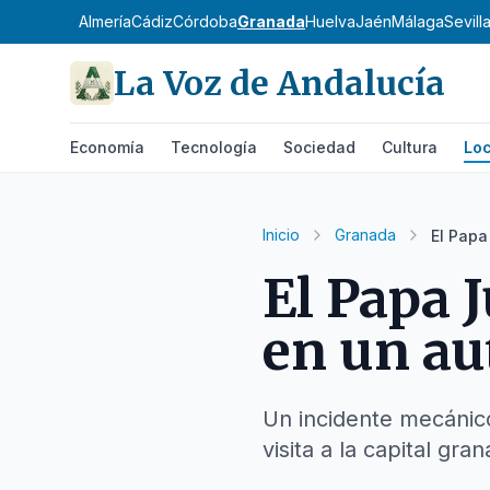
Almería
Cádiz
Córdoba
Granada
Huelva
Jaén
Málaga
Sevill
La Voz de Andalucía
Economía
Tecnología
Sociedad
Cultura
Loc
Inicio
Granada
El Papa
El Papa 
en un au
Un incidente mecánico 
visita a la capital gra