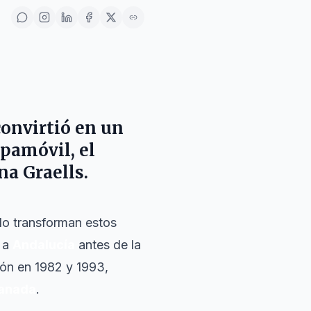
convirtió en un
pamóvil, el
na Graells
.
do transforman estos
e a
Andalucía
antes de la
gión en 1982 y 1993,
anada
.