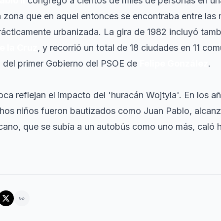
blo II
congregó a cientos de miles de personas en un
a zona que en aquel entonces se encontraba entre las
rácticamente urbanizada. La gira de 1982 incluyó tam
e la Cruz
, y recorrió un total de 18 ciudades en 11 c
io del primer Gobierno del PSOE de
Felipe González
.
oca reflejan el impacto del 'huracán Wojtyla'. En los añ
chos niños fueron bautizados como Juan Pablo, alcan
rcano, que se subía a un autobús como uno más, caló 