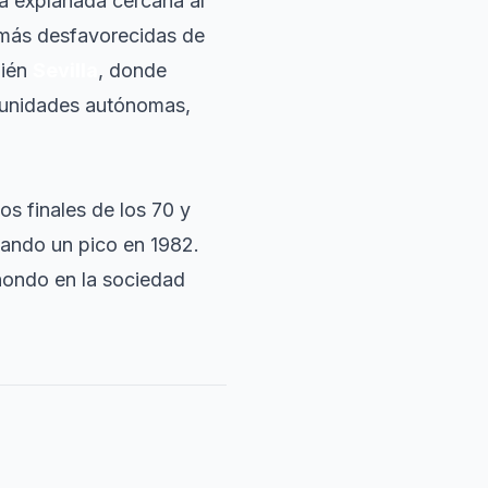
a explanada cercana al
 más desfavorecidas de
bién
Sevilla
, donde
omunidades autónomas,
os finales de los 70 y
zando un pico en 1982.
hondo en la sociedad