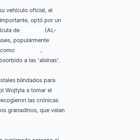
 vehículo oficial, el
 importante, optó por un
rícula de
Almería
(AL-
buses, popularmente
as como
Granada
,
bsorbido a las 'alsinas'.
istales blindados para
ol Wojtyla a tomar el
 recogieron las crónicas
 los granadinos, que veían