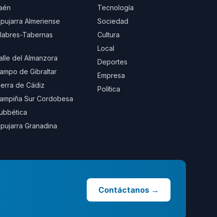
aén
Tecnología
lpujarra Almeriense
Sociedad
ilabres-Tabernas
Cultura
Local
alle del Almanzora
Deportes
ampo de Gibraltar
Empresa
ierra de Cádiz
Política
ampiña Sur Cordobesa
ubbética
lpujarra Granadina
Contáctanos
→