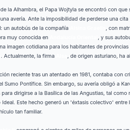
l de la Alhambra, el Papa Wojtyla se encontró con que su
una avería. Ante la imposibilidad de perderse una cita
l: un autobús de la compañía
Alsina Graells
, con mat
era muy conocida en
Andalucía Oriental
, y sus auto
 una imagen cotidiana para los habitantes de provinci
n
. Actualmente, la firma
Alsa
, de origen asturiano, ha a
ción reciente tras un atentado en 1981, contaba con cr
el Sumo Pontífice. Sin embargo, su avería obligó a Kar
 para dirigirse a la Basílica de las Angustias, tal como
o
Ideal
. Este hecho generó un 'éxtasis colectivo' entre
ículo tan familiar.