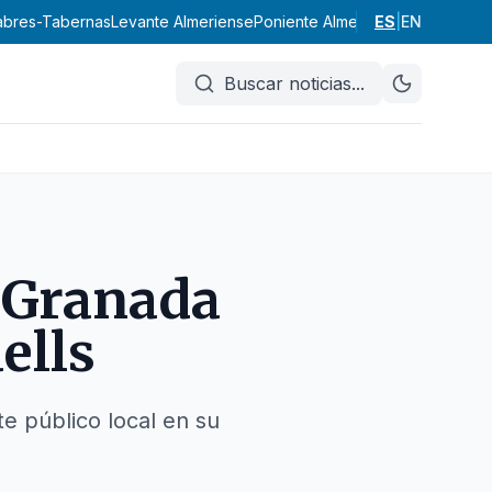
labres-Tabernas
Levante Almeriense
Poniente Almeriense
ES
|
EN
Valle del A
Buscar noticias
...
a Granada
ells
te público local en su