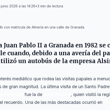
 junio 2026 a las 14:26
•
3
min de lectura
ls con matrícula de Almería en una calle de Granada.
 Juan Pablo II
a
Granada
en 1982 se 
 cuando, debido a una avería del pa
tilizó un autobús de la empresa
Alsi
nterés mediático que rodea las visitas papales a menu
s de gran magnitud. La última visita de un Santo Padr
a León XIV
fue la de
Juan Pablo II
, quien visitó la re
el recuerdo. Una de las más destacadas ocurrió en
Gr