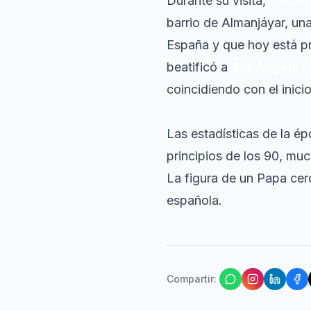
Durante su visita,
Juan Pa
barrio de Almanjáyar, un
España y que hoy está p
beatificó a
Sor Ángela d
coincidiendo con el inic
Las estadísticas de la ép
principios de los 90, mu
La figura de un Papa ce
española.
Compartir
: