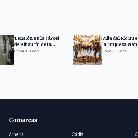
Tensión en la cárcel
Villa del Río int
de Alhaurín de la
la limpieza viari
Torre: pelea y hallazgo
mantenimiento
Local
•
08 ago
Local
•
08 ago
de un punzón
espacios públic
Comarcas
Almería
Cádiz
C