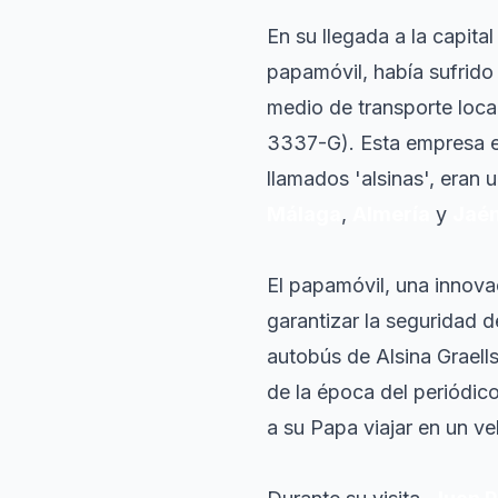
En su llegada a la capita
papamóvil, había sufrido 
medio de transporte loca
3337-G). Esta empresa 
llamados 'alsinas', eran
Málaga
,
Almería
y
Jaé
El papamóvil, una innova
garantizar la seguridad d
autobús de Alsina Graells
de la época del periódic
a su Papa viajar en un veh