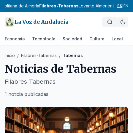
politana de Almería
Filabres-Tabernas
Levante Almeriense
Ponient
ES
|
EN
La Voz de Andalucía
Economía
Tecnología
Sociedad
Cultura
Local
D
Inicio
/
Filabres-Tabernas
/
Tabernas
Noticias de
Tabernas
Filabres-Tabernas
1 noticia publicadas