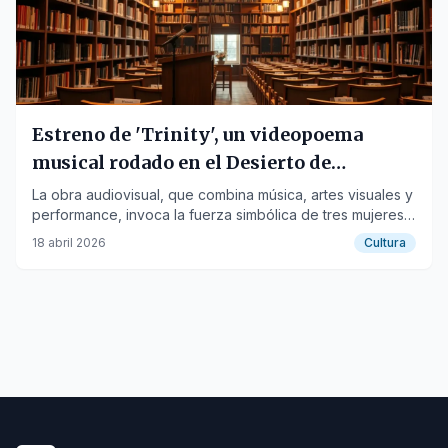
Estreno de 'Trinity', un videopoema
musical rodado en el Desierto de
Tabernas
La obra audiovisual, que combina música, artes visuales y
performance, invoca la fuerza simbólica de tres mujeres
ucranianas en un paisaje árido.
18 abril 2026
Cultura