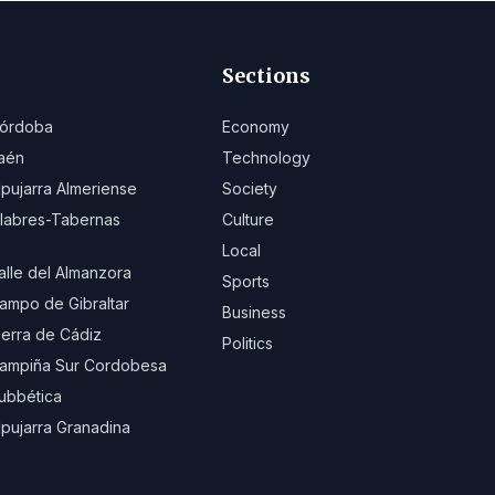
Sections
órdoba
Economy
aén
Technology
lpujarra Almeriense
Society
ilabres-Tabernas
Culture
Local
alle del Almanzora
Sports
ampo de Gibraltar
Business
ierra de Cádiz
Politics
ampiña Sur Cordobesa
ubbética
lpujarra Granadina