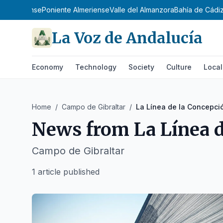
e Almeriense
Poniente Almeriense
Valle del Almanzora
Bahía de Cádi
La Voz de Andalucía
Economy
Technology
Society
Culture
Local
Home
/
Campo de Gibraltar
/
La Línea de la Concepci
News from
La Línea 
Campo de Gibraltar
1 article published