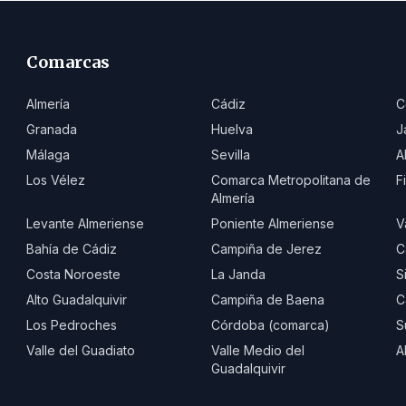
Comarcas
Almería
Cádiz
C
Granada
Huelva
J
Málaga
Sevilla
A
Los Vélez
Comarca Metropolitana de
F
Almería
Levante Almeriense
Poniente Almeriense
V
Bahía de Cádiz
Campiña de Jerez
C
Costa Noroeste
La Janda
S
Alto Guadalquivir
Campiña de Baena
C
Los Pedroches
Córdoba (comarca)
S
Valle del Guadiato
Valle Medio del
A
Guadalquivir