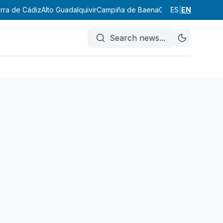
erra de Cádiz
Alto Guadalquivir
Campiña de Baena
Campiña Sur Cord
ES
|
EN
Search news
...