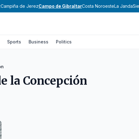
z
Campiña de Jerez
Campo de Gibraltar
Costa Noroeste
La Janda
Si
Sports
Business
Politics
ón
de la Concepción