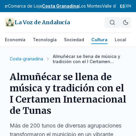
scar
Comarca de Loja
Costa Granadina
Los Montes
Valle de Lecrín
V
ES
|
EN
La Voz de Andalucía
Economía
Tecnología
Sociedad
Cultura
Local
D
Almuñécar se llena de música y
Costa-granadina
tradición con el I Certamen
Internacional de Tunas
Almuñécar se llena de
música y tradición con el
I Certamen Internacional
de Tunas
Más de 200 tunos de diversas agrupaciones
transformaron el municipio en un vibrante