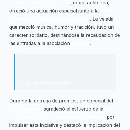
la Universidad de Granada
, como anfitriona,
ofreció una actuación especial junto a la
Banda
Municipal de Música de Almuñécar
. La velada,
que mezcló música, humor y tradición, tuvo un
carácter solidario, destinándose la recaudación de
las entradas a la asociación
Afavida
.
“
"
Almuñécar es música, cultura y
convivencia.
"
un concejal del Ayuntamiento
Durante la entrega de premios, un concejal del
Ayuntamiento
agradeció el esfuerzo de la
Tuna
de Ciencias de la Universidad de Granada
por
impulsar esta iniciativa y destacó la implicación del