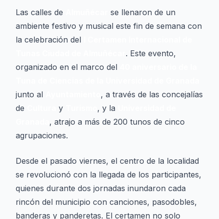
Las calles de
Almuñécar
se llenaron de un
ambiente festivo y musical este fin de semana con
la celebración del
I Certamen Internacional de
Tunas Ciudad de Almuñécar
. Este evento,
organizado en el marco del
40 aniversario de la
Tuna de Ciencias de la Universidad de Granada
junto al
Ayuntamiento
, a través de las concejalías
de
Cultura
y
Turismo
, y la
Universidad de
Granada
, atrajo a más de 200 tunos de cinco
agrupaciones.
Desde el pasado viernes, el centro de la localidad
se revolucionó con la llegada de los participantes,
quienes durante dos jornadas inundaron cada
rincón del municipio con canciones, pasodobles,
banderas y panderetas. El certamen no solo