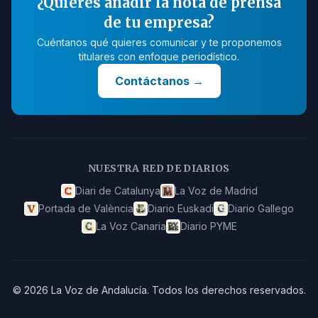
¿Quieres añadir la nota de prensa
de tu empresa?
Cuéntanos qué quieres comunicar y te proponemos
titulares con enfoque periodístico.
Contáctanos
→
NUESTRA RED DE DIARIOS
Diari de Catalunya
La Voz de Madrid
Portada de València
Diario Euskadi
Diario Gallego
La Voz Canaria
Diario PYME
©
2026
La Voz de Andalucía
.
Todos los derechos reservados.