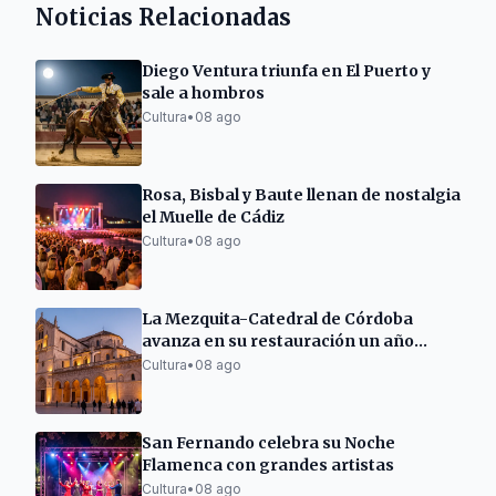
Noticias Relacionadas
Diego Ventura triunfa en El Puerto y
sale a hombros
Cultura
•
08 ago
Rosa, Bisbal y Baute llenan de nostalgia
el Muelle de Cádiz
Cultura
•
08 ago
La Mezquita-Catedral de Córdoba
avanza en su restauración un año
después del incendio
Cultura
•
08 ago
San Fernando celebra su Noche
Flamenca con grandes artistas
Cultura
•
08 ago