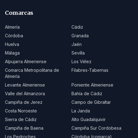
Comarcas
Almería
Cádiz
Córdoba
Granada
Huelva
Jaén
Málaga
Sevilla
Alpujarra Almeriense
Los Vélez
Comarca Metropolitana de
Filabres-Tabernas
Almería
Levante Almeriense
Poniente Almeriense
Valle del Almanzora
Bahía de Cádiz
Campiña de Jerez
Campo de Gibraltar
Costa Noroeste
La Janda
Sierra de Cádiz
Alto Guadalquivir
Campiña de Baena
Campiña Sur Cordobesa
Los Pedroches
Córdoba (comarca)