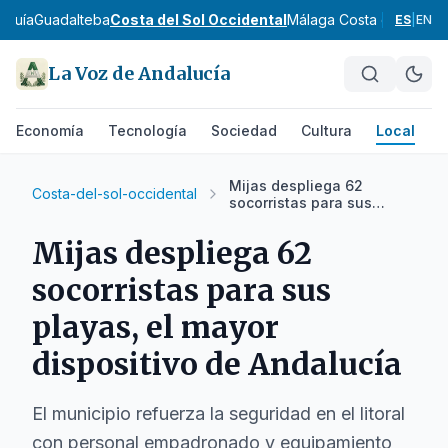
rquía
Guadalteba
Costa del Sol Occidental
Málaga Costa del Sol
No
ES
|
EN
La Voz de Andalucía
Economía
Tecnología
Sociedad
Cultura
Local
D
Mijas despliega 62
Costa-del-sol-occidental
socorristas para sus
playas, el mayor
dispositivo de Andalucía
Mijas despliega 62
socorristas para sus
playas, el mayor
dispositivo de Andalucía
El municipio refuerza la seguridad en el litoral
con personal empadronado y equipamiento