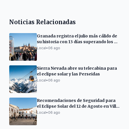
Noticias Relacionadas
Granada registra el julio más cálido de
su historia con 13 días superando los 40
grados
Local
•
06 ago
Sierra Nevada abre su telecabina para
el eclipse solar y las Perseidas
Local
•
06 ago
Recomendaciones de Seguridad para
el Eclipse Solar del 12 de Agosto en Villa
del Río
Local
•
06 ago