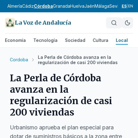
Almería
Cádiz
Córdoba
Granada
Huelva
Jaén
Málaga
Sevilla
Alpujar
ES
|
EN
La Voz de Andalucía
Economía
Tecnología
Sociedad
Cultura
Local
D
La Perla de Córdoba avanza en la
Cordoba
regularización de casi 200 viviendas
La Perla de Córdoba
avanza en la
regularización de casi
200 viviendas
Urbanismo aprueba el plan especial para
dotar de suministros básicos a la zona entre