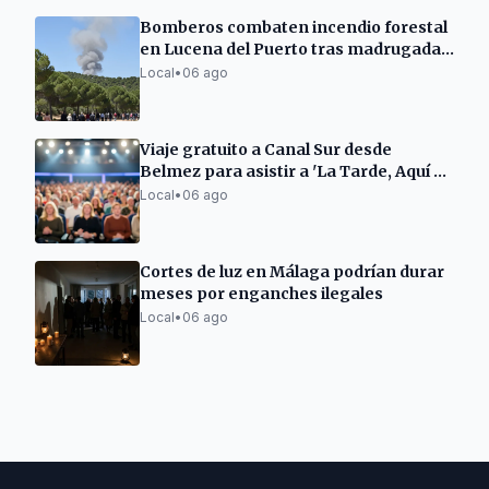
Bomberos combaten incendio forestal
en Lucena del Puerto tras madrugada
de viento
Local
•
06 ago
Viaje gratuito a Canal Sur desde
Belmez para asistir a 'La Tarde, Aquí y
Ahora'
Local
•
06 ago
Cortes de luz en Málaga podrían durar
meses por enganches ilegales
Local
•
06 ago