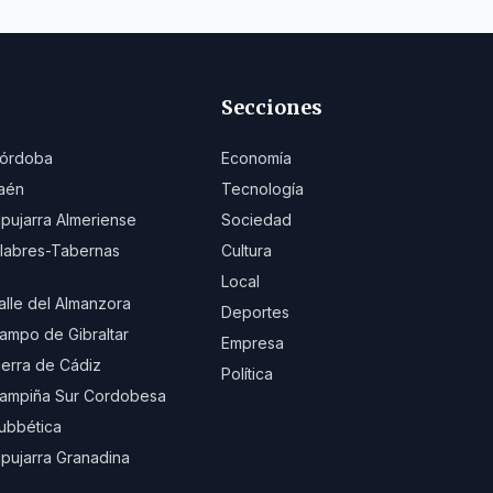
Secciones
órdoba
Economía
aén
Tecnología
lpujarra Almeriense
Sociedad
ilabres-Tabernas
Cultura
Local
alle del Almanzora
Deportes
ampo de Gibraltar
Empresa
ierra de Cádiz
Política
ampiña Sur Cordobesa
ubbética
lpujarra Granadina