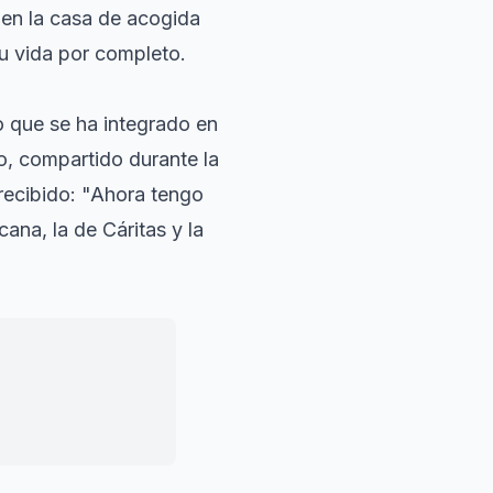
 en la casa de acogida
su vida por completo.
no que se ha integrado en
o, compartido durante la
recibido: "Ahora tengo
cana, la de Cáritas y la
enta de que no los
es hacemos caso.
"