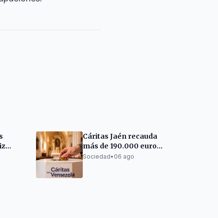
s
Cáritas Jaén recauda
iz
más de 190.000 euros
grama
para Venezuela
Sociedad
•
06 ago
Paz'