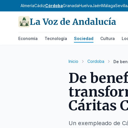
Almería
Cádiz
Córdoba
Granada
Huelva
Jaén
Málaga
Sevilla
La Voz de Andalucía
Economía
Tecnología
Sociedad
Cultura
Lo
Inicio
Cordoba
De bene
De benefi
transfor
Cáritas 
Un exempleado de Cár