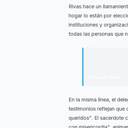
Rivas hace un llamamiento
hogar lo están por elecc
instituciones y organiza
todas las personas que 
“
"
Las institucio
desgracia no pu
Alexandre Rivas
·
Vo
En la misma línea, el del
testimonios reflejan que
queridos". El sacerdote c
con misericordia", anima