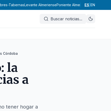
abres-Tabernas
Levante Almeriense
Poniente Almeriense
ES
|
Valle del Al
EN
Buscar noticias
...
tas Córdoba
: la
ias a
no tener hogar a