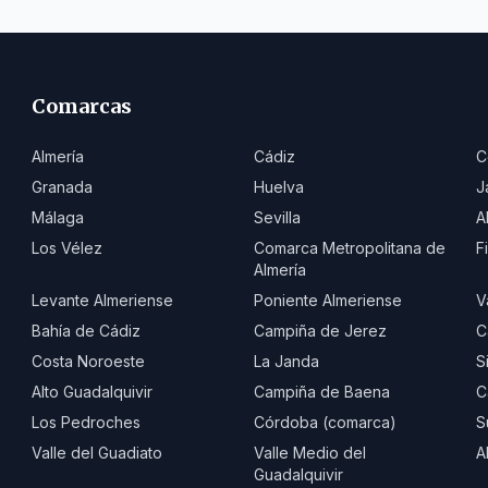
Comarcas
Almería
Cádiz
C
Granada
Huelva
J
Málaga
Sevilla
A
Los Vélez
Comarca Metropolitana de
F
Almería
Levante Almeriense
Poniente Almeriense
V
Bahía de Cádiz
Campiña de Jerez
C
Costa Noroeste
La Janda
S
Alto Guadalquivir
Campiña de Baena
C
Los Pedroches
Córdoba (comarca)
S
Valle del Guadiato
Valle Medio del
A
Guadalquivir