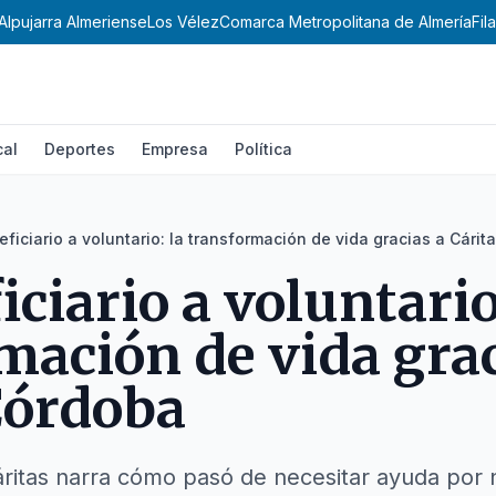
Alpujarra Almeriense
Los Vélez
Comarca Metropolitana de Almería
Fil
cal
Deportes
Empresa
Política
ficiario a voluntario: la transformación de vida gracias a Cári
ciario a voluntario
mación de vida grac
Córdoba
itas narra cómo pasó de necesitar ayuda por 