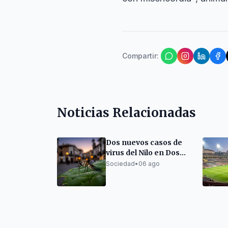
Compartir
:
Noticias Relacionadas
Dos nuevos casos de
virus del Nilo en Dos
Hermanas, uno grave
Sociedad
•
06 ago