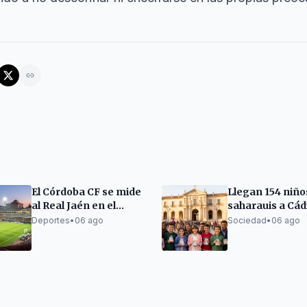
El Córdoba CF se mide
Llegan 154 niño
al Real Jaén en el
saharauis a Cád
Trofeo del Olivo
dentro del pro
Deportes
•
06 ago
Sociedad
•
06 ago
'Vacaciones en 