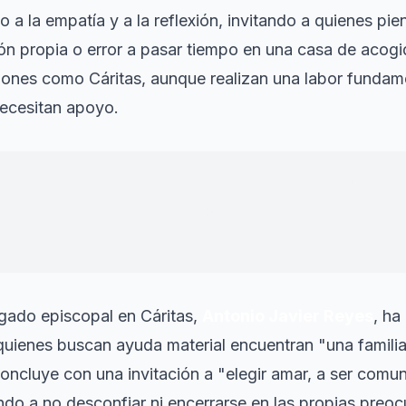
 a la empatía y a la reflexión, invitando a quienes pie
ión propia o error a pasar tiempo en una casa de acogi
ciones como Cáritas, aunque realizan una labor fundame
necesitan apoyo.
nes pueden hacer muchas cosas, igual que Cáritas Di
eden llegar a todo el mundo.
"
luntario de Cáritas
egado episcopal en Cáritas,
Antonio Javier Reyes
, ha
 quienes buscan ayuda material encuentran "una famili
oncluye con una invitación a "elegir amar, a ser comuni
ndo a no desconfiar ni encerrarse en las propias preo