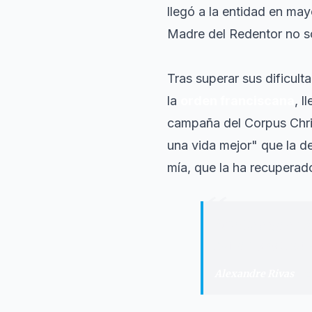
llegó a la entidad en ma
Madre del Redentor
no so
Tras superar sus dificult
la
orden franciscana
, l
campaña del Corpus Chris
una vida mejor" que la de
mía, que la ha recuperad
“
"
Nadie está en l
miran o los mira
Alexandre Rivas
·
Vo