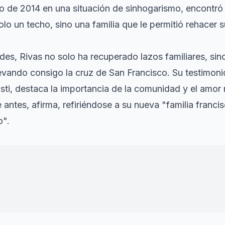
yo de 2014 en una situación de sinhogarismo, encontró
lo un techo, sino una familia que le permitió rehacer 
ades, Rivas no solo ha recuperado lazos familiares, si
levando consigo la cruz de San Francisco. Su testimoni
ti, destaca la importancia de la comunidad y el amor 
 antes, afirma, refiriéndose a su nueva "familia francis
o".
a calle por voluntad propia, y los que están se dan cu
n con indiferencia. No dejan de ser personas y no l
luntario de Cáritas