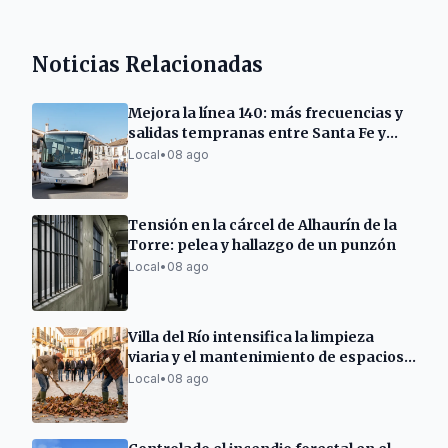
Noticias Relacionadas
Mejora la línea 140: más frecuencias y
salidas tempranas entre Santa Fe y
Granada
Local
•
08 ago
Tensión en la cárcel de Alhaurín de la
Torre: pelea y hallazgo de un punzón
Local
•
08 ago
Villa del Río intensifica la limpieza
viaria y el mantenimiento de espacios
públicos
Local
•
08 ago