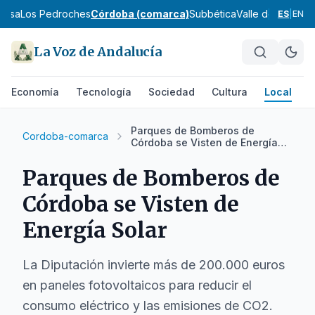
besa
Los Pedroches
Córdoba (comarca)
Subbética
Valle del Guadia
ES
|
EN
La Voz de Andalucía
Economía
Tecnología
Sociedad
Cultura
Local
D
Parques de Bomberos de
Cordoba-comarca
Córdoba se Visten de Energía
Solar
Parques de Bomberos de
Córdoba se Visten de
Energía Solar
La Diputación invierte más de 200.000 euros
en paneles fotovoltaicos para reducir el
consumo eléctrico y las emisiones de CO2.