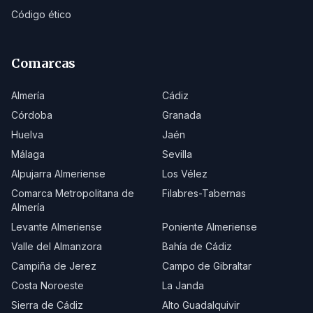
Código ético
Comarcas
Almería
Cádiz
Córdoba
Granada
Huelva
Jaén
Málaga
Sevilla
Alpujarra Almeriense
Los Vélez
Comarca Metropolitana de
Filabres-Tabernas
Almería
Levante Almeriense
Poniente Almeriense
Valle del Almanzora
Bahía de Cádiz
Campiña de Jerez
Campo de Gibraltar
Costa Noroeste
La Janda
Sierra de Cádiz
Alto Guadalquivir