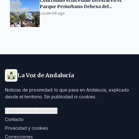
Controlado el incendio forestal en el
Parque Periurbano Dehesa del
Mercadillo de Ronda
Local
•
08 ago
La Voz de Andalucía
Noticias de proximidad: lo que pasa en Andalucía, explicado
desde el territorio. Sin publicidad ni cookies.
Publica tu nota de prensa
Contacto
Privacidad y cookies
Correcciones