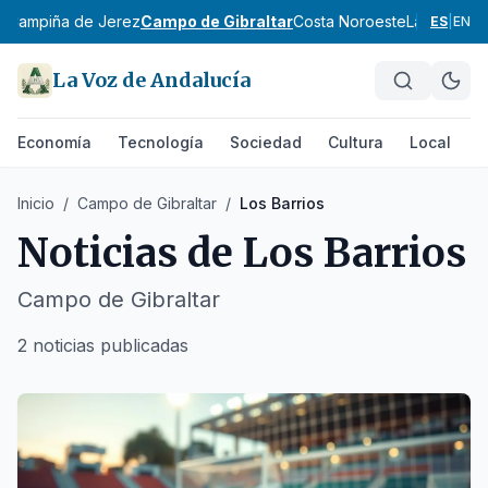
z
Campiña de Jerez
Campo de Gibraltar
Costa Noroeste
La Janda
Si
ES
|
EN
La Voz de Andalucía
Economía
Tecnología
Sociedad
Cultura
Local
D
Inicio
/
Campo de Gibraltar
/
Los Barrios
Noticias de
Los Barrios
Campo de Gibraltar
2 noticias publicadas