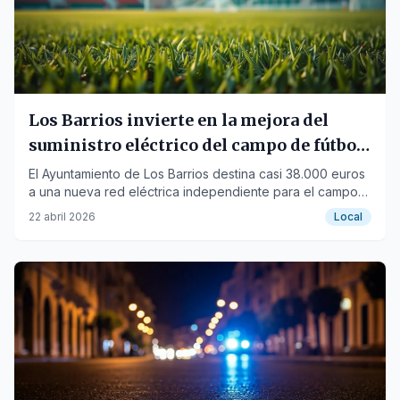
Los Barrios invierte en la mejora del
suministro eléctrico del campo de fútbol
de Palmones
El Ayuntamiento de Los Barrios destina casi 38.000 euros
a una nueva red eléctrica independiente para el campo
de fútbol de Palmones, garantizando un servicio
22 abril 2026
Local
eficiente.