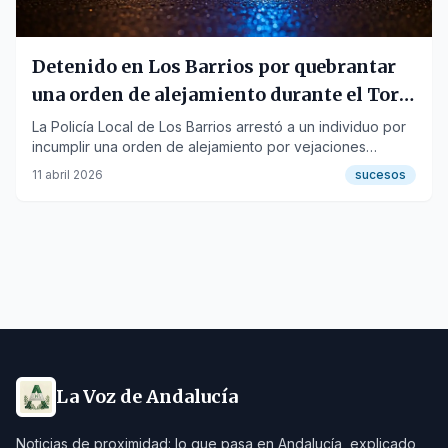
Detenido en Los Barrios por quebrantar
una orden de alejamiento durante el Toro
Embolao
La Policía Local de Los Barrios arrestó a un individuo por
incumplir una orden de alejamiento por vejaciones
durante un control preventivo en la madrugada del
11 abril 2026
sucesos
sábado 4 de abril.
La Voz de Andalucía
Noticias de proximidad: lo que pasa en Andalucía, explicado