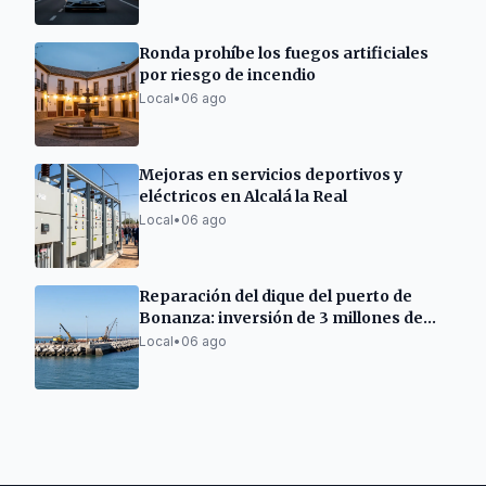
Ronda prohíbe los fuegos artificiales
por riesgo de incendio
Local
•
06 ago
Mejoras en servicios deportivos y
eléctricos en Alcalá la Real
Local
•
06 ago
Reparación del dique del puerto de
Bonanza: inversión de 3 millones de
euros
Local
•
06 ago