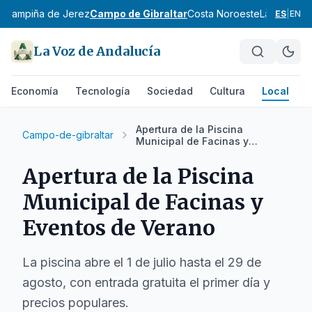
z
Campiña de Jerez
Campo de Gibraltar
Costa Noroeste
La Janda
Si
ES
|
EN
La Voz de Andalucía
Economía
Tecnología
Sociedad
Cultura
Local
D
Apertura de la Piscina
Campo-de-gibraltar
Municipal de Facinas y
Eventos de Verano
Apertura de la Piscina
Municipal de Facinas y
Eventos de Verano
La piscina abre el 1 de julio hasta el 29 de
agosto, con entrada gratuita el primer día y
precios populares.