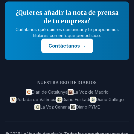
¿Quieres añadir la nota de prensa
de tu empresa?
Cuéntanos qué quieres comunicar y te proponemos
titulares con enfoque periodístico.
Contáctanos
→
NUESTRA RED DE DIARIOS
Diari de Catalunya
La Voz de Madrid
Portada de València
Diario Euskadi
Diario Gallego
La Voz Canaria
Diario PYME
©
2026
La Voz de Andalucía
.
Todos los derechos reservados.