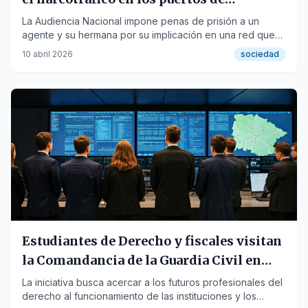
Algeciras y Tarifa
La Audiencia Nacional impone penas de prisión a un
agente y su hermana por su implicación en una red que
movía cocaína, hachís y marihuana, con Marbella como
10 abril 2026
sociedad
centro de operaciones.
Estudiantes de Derecho y fiscales visitan
la Comandancia de la Guardia Civil en
Algeciras
La iniciativa busca acercar a los futuros profesionales del
derecho al funcionamiento de las instituciones y los