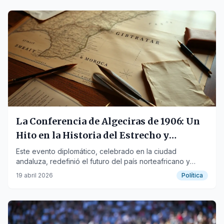
La Conferencia de Algeciras de 1906: Un
Hito en la Historia del Estrecho y
Marruecos
Este evento diplomático, celebrado en la ciudad
andaluza, redefinió el futuro del país norteafricano y
sentó las bases del colonialismo europeo.
19 abril 2026
Política