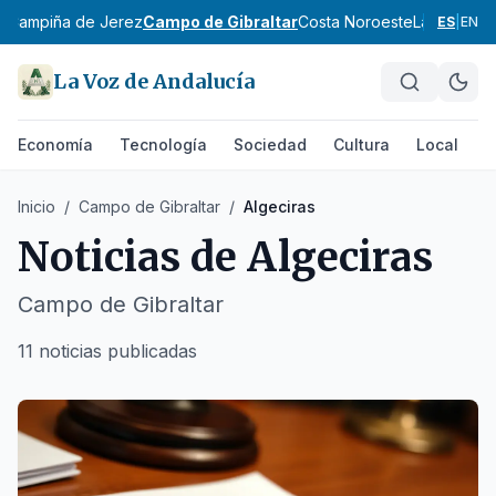
z
Campiña de Jerez
Campo de Gibraltar
Costa Noroeste
La Janda
Si
ES
|
EN
La Voz de Andalucía
Economía
Tecnología
Sociedad
Cultura
Local
D
Inicio
/
Campo de Gibraltar
/
Algeciras
Noticias de
Algeciras
Campo de Gibraltar
11 noticias publicadas