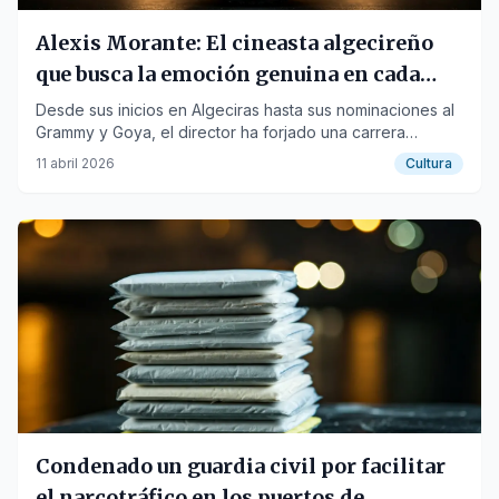
Alexis Morante: El cineasta algecireño
que busca la emoción genuina en cada
obra
Desde sus inicios en Algeciras hasta sus nominaciones al
Grammy y Goya, el director ha forjado una carrera
marcada por la autenticidad y la exploración de la
11 abril 2026
Cultura
condición humana.
Condenado un guardia civil por facilitar
el narcotráfico en los puertos de