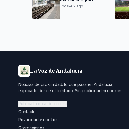
instala LED para
ahorrar energía y
Local
•
09 ago
modernizar
estaciones
La Voz de Andalucía
Noticias de proximidad: lo que pasa en Andalucía,
explicado desde el territorio. Sin publicidad ni cookies.
Publica tu nota de prensa
Contacto
Privacidad y cookies
Correcciones