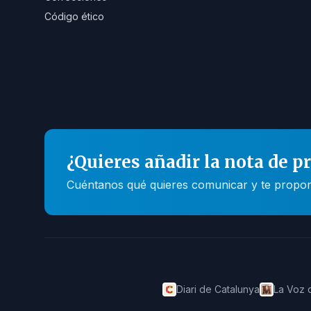
Código ético
¿Quieres añadir la nota de p
Cuéntanos qué quieres comunicar y te propone
Diari de Catalunya
La Voz 