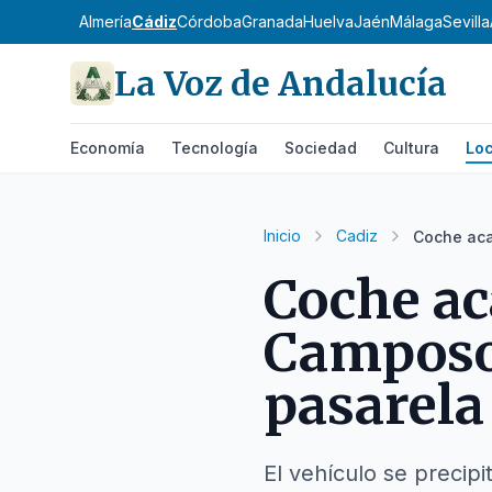
Almería
Cádiz
Córdoba
Granada
Huelva
Jaén
Málaga
Sevilla
La Voz de Andalucía
Economía
Tecnología
Sociedad
Cultura
Loc
Inicio
Cadiz
Coche aca
Coche ac
Camposot
pasarela
El vehículo se precip