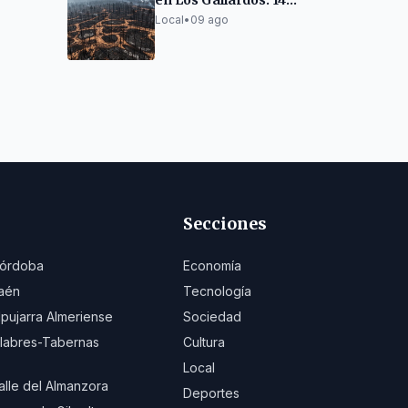
en Los Gallardos: 14
 LED y
fallecidos y 5.200
Local
•
09 ago
euros
hectáreas arrasadas
Secciones
órdoba
Economía
aén
Tecnología
lpujarra Almeriense
Sociedad
ilabres-Tabernas
Cultura
Local
alle del Almanzora
Deportes