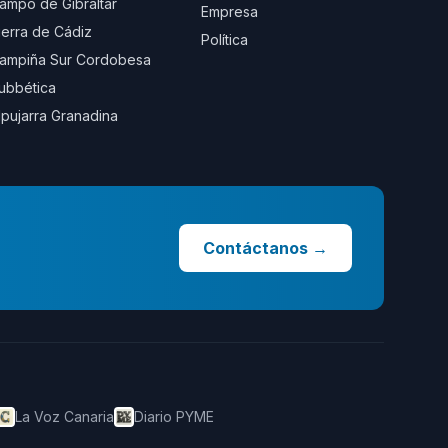
ampo de Gibraltar
Empresa
ierra de Cádiz
Política
ampiña Sur Cordobesa
ubbética
lpujarra Granadina
Contáctanos
→
La Voz Canaria
Diario PYME