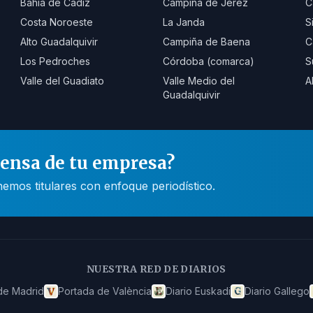
Bahía de Cádiz
Campiña de Jerez
C
Costa Noroeste
La Janda
S
Alto Guadalquivir
Campiña de Baena
C
Los Pedroches
Córdoba (comarca)
S
Valle del Guadiato
Valle Medio del
A
Guadalquivir
rensa de tu empresa?
mos titulares con enfoque periodístico.
NUESTRA RED DE DIARIOS
de Madrid
Portada de València
Diario Euskadi
Diario Gallego