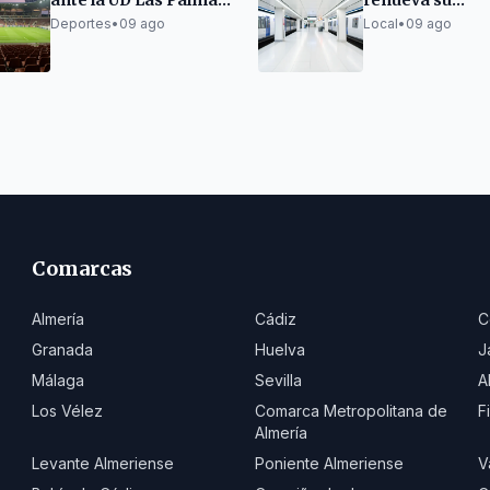
ante la UD Las Palmas
renueva su
en el Trofeo Carranza
iluminación con
Deportes
•
09 ago
Local
•
09 ago
ahorra 62.000 
anuales
Comarcas
Almería
Cádiz
C
Granada
Huelva
J
Málaga
Sevilla
A
Los Vélez
Comarca Metropolitana de
F
Almería
Levante Almeriense
Poniente Almeriense
V