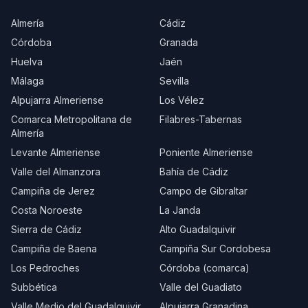
Almería
Cádiz
Córdoba
Granada
Huelva
Jaén
Málaga
Sevilla
Alpujarra Almeriense
Los Vélez
Comarca Metropolitana de
Filabres-Tabernas
Almería
Levante Almeriense
Poniente Almeriense
Valle del Almanzora
Bahía de Cádiz
Campiña de Jerez
Campo de Gibraltar
Costa Noroeste
La Janda
Sierra de Cádiz
Alto Guadalquivir
Campiña de Baena
Campiña Sur Cordobesa
Los Pedroches
Córdoba (comarca)
Subbética
Valle del Guadiato
Valle Medio del Guadalquivir
Alpujarra Granadina