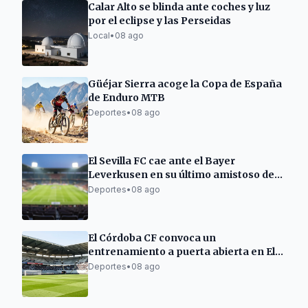
Calar Alto se blinda ante coches y luz
por el eclipse y las Perseidas
Local
•
08 ago
Güéjar Sierra acoge la Copa de España
de Enduro MTB
Deportes
•
08 ago
El Sevilla FC cae ante el Bayer
Leverkusen en su último amistoso de
pretemporada
Deportes
•
08 ago
El Córdoba CF convoca un
entrenamiento a puerta abierta en El
Arcángel
Deportes
•
08 ago