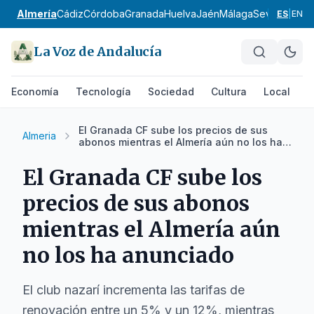
Almería
Cádiz
Córdoba
Granada
Huelva
Jaén
Málaga
Sevilla
Alpuja
ES
|
EN
La Voz de Andalucía
Economía
Tecnología
Sociedad
Cultura
Local
D
El Granada CF sube los precios de sus
Almeria
abonos mientras el Almería aún no los ha
anunciado
El Granada CF sube los
precios de sus abonos
mientras el Almería aún
no los ha anunciado
El club nazarí incrementa las tarifas de
renovación entre un 5% y un 12%, mientras